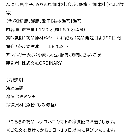
んにく、唐辛子、みりん風調味料、食塩、胡椒／調味料（アミノ酸
等）
【魚粉】鯖節、鰹節、煮干【もみ海苔】海苔
内容量：総重量１４２０ｇ（麺１８０ｇ×4食）
賞味期限：商品原材料シールに記載（商品発送日より90日間）
保存方法：要冷凍 －１８℃以下
アレルギー表示：小麦、大豆、豚肉、鶏肉、さば、ごま
製造者：株式会社ORDINARY
【内容物】
冷凍生麺
冷凍台湾ミンチ
冷凍具材（魚粉、もみ海苔）
※こちらの商品はクロネコヤマトの冷凍便でお送りします。
※ご注文を受けてから３日～１０日以内に発送いたします。