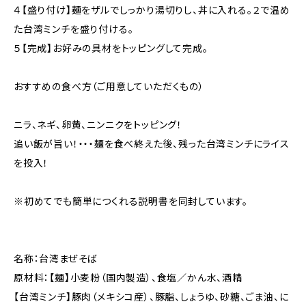
４【盛り付け】麺をザルでしっかり湯切りし、丼に入れる。２で温め
た台湾ミンチを盛り付ける。
５【完成】お好みの具材をトッピングして完成。
おすすめの食べ方（ご用意していただくもの）
ニラ、ネギ、卵黄、ニンニクをトッピング！
追い飯が旨い！・・・麺を食べ終えた後、残った台湾ミンチにライス
を投入！
※初めてでも簡単につくれる説明書を同封しています。
名称：台湾まぜそば
原材料：【麺】小麦粉（国内製造）、食塩／かん水、酒精
【台湾ミンチ】豚肉（メキシコ産）、豚脂、しょうゆ、砂糖、ごま油、に