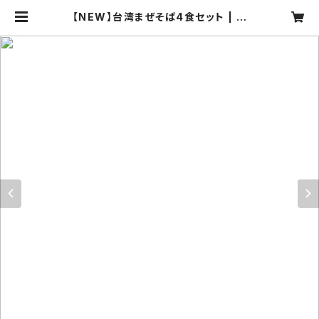
【NEW】台湾まぜそば4食セット | ラ
ーメンろたす