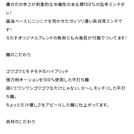
鷹の爪の辛さが刺激的な中毒性のある豚100%の旨辛ミンチダ
レ！
醤油ベースにニンニクを効かせたガッツリ濃い系台湾ミンチで
す！
ろたすオリジナルブレンドの魚粉ともみ海苔が付属でついてます！
麺のこだわり
ゴワゴワとモチモチのハイブリッド
強力粉オーションを100%使用した平打ち麺
固くてワシワシゴワゴワなだけじゃない、少～しモッチリした平打
ち麺。
ちょっとだけ優しさをアピールした麺に仕上がってます。
具材のこだわり