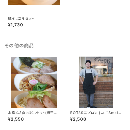
豚そば2食セット
¥1,730
その他の商品
お得な3食お試しセット(煮干ラ
ROTASエプロン (ロゴ Small
ーメン1食&正油クラシック1食&
Ver)
¥2,550
¥2,500
豚そば1食)