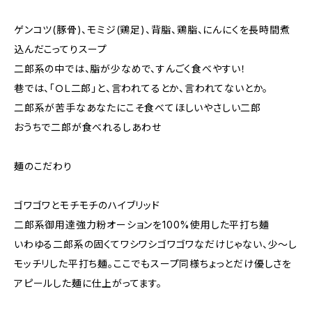
ゲンコツ(豚骨)、モミジ(鶏足)、背脂、鶏脂、にんにくを長時間煮
込んだこってりスープ
二郎系の中では、脂が少なめで、すんごく食べやすい！
巷では、「ＯＬ二郎」と、言われてるとか、言われてないとか。
二郎系が苦手なあなたにこそ食べてほしいやさしい二郎
おうちで二郎が食べれるしあわせ
麺のこだわり
ゴワゴワとモチモチのハイブリッド
二郎系御用達強力粉オーションを100%使用した平打ち麺
いわゆる二郎系の固くてワシワシゴワゴワなだけじゃない、少～し
モッチリした平打ち麺。ここでもスープ同様ちょっとだけ優しさを
アピールした麺に仕上がってます。