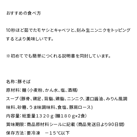
おすすめの食べ方
10秒ほど茹でたモヤシとキャベツと、刻み生ニンニクをトッピング
するとより美味しいです。
※初めてでも簡単につくれる説明書を同封しています。
名称：豚そば
原材料：麺（小麦粉、かん水、塩、酒精）
スープ（豚骨、鶏足、背脂、鶏脂、ニンニク、濃口醤油、みりん風調
味料、砂糖、うま味調味料、食塩、豚肩ロース)
内容量：総重量１３２０ｇ（麺１８０ｇ×2食）
賞味期限：商品原材料シールに記載（商品発送日より90日間）
保存方法：要冷凍 －１５℃以下