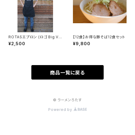
ROTASエプロン (ロゴ Big Ve
【12食】お得な豚そば12食セット
r)
¥2,500
¥9,800
商品一覧に戻る
© ラーメンろたす
Powered by