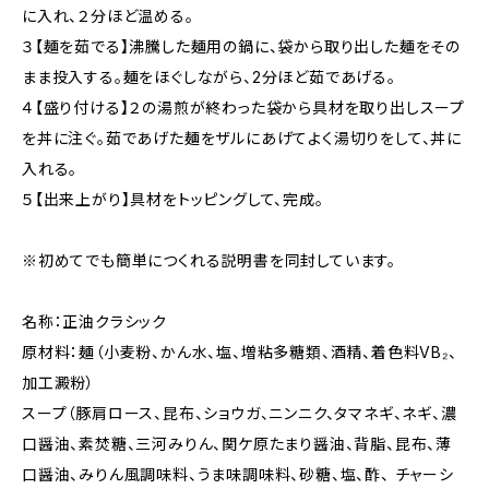
に入れ、２分ほど温める。
３【麺を茹でる】沸騰した麺用の鍋に、袋から取り出した麺をその
まま投入する。麺をほぐしながら、2分ほど茹であげる。
４【盛り付ける】２の湯煎が終わった袋から具材を取り出しスープ
を丼に注ぐ。茹であげた麺をザルにあげてよく湯切りをして、丼に
入れる。
５【出来上がり】具材をトッピングして、完成。
※初めてでも簡単につくれる説明書を同封しています。
名称：正油クラシック
原材料：麺（小麦粉、かん水、塩、増粘多糖類、酒精、着色料VB₂、
加工澱粉）
スープ（豚肩ロース、昆布、ショウガ、ニンニク、タマネギ、ネギ、濃
口醤油、素焚糖、三河みりん、関ケ原たまり醤油、背脂、昆布、薄
口醤油、みりん風調味料、うま味調味料、砂糖、塩、酢、 チャーシ