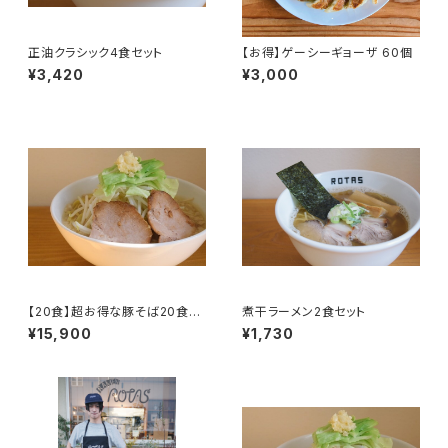
正油クラシック4食セット
【お得】ゲーシーギョーザ 60個
¥3,420
¥3,000
【20食】超お得な豚そば20食セ
煮干ラーメン2食セット
ット
¥15,900
¥1,730